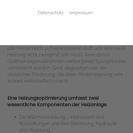
Datenschutz
Impressum
Wer jetzt die Heizung modernisiert, profitiert. Und
das mehrfach!
Mit einer Heizungsmodernisierung sparen Sie bis zu
30 % Energie und damit Heizkosten! Auch wenn der
alte Kessel noch zufriedenstellend läuft und eine neue
Heizung nicht zwingend sein muss, kann durch
Optimierungsmaßnahmen verborgenes Sparpotenzial
verwirklicht werden. Ganz abgesehen von der
staatlichen Förderung, die diese Modernisierung sehr
schnell wirtschaftlich macht.
Eine Heizungsoptimierung umfasst zwei
wesentliche Komponenten der Heizanlage
Die Wärmeverteilung – interessant sind
Rohrleitungen und ihre Dämmung, Hydraulik
und Regelung