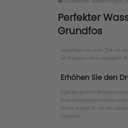
Haustechnik
,
Sanitäranlagen
,
W
Perfekter Wass
Grundfos
Verbringen Sie mehr Zeit mit de
ein Problem mit zu niedrigem W
Erhöhen Sie den D
Egal wie groß Ihr Bewässerungs
Ihren Außenwasserhähnen oder h
immer ausreicht, um den Garten 
Genießen.