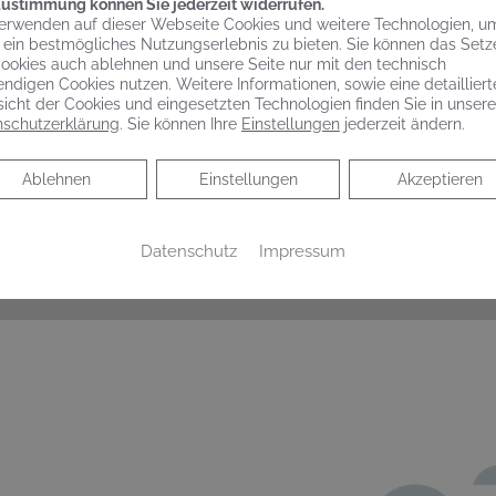
Zustimmung können Sie jederzeit widerrufen.
erwenden auf dieser Webseite Cookies und weitere Technologien, u
 ist, wird die Bewässerung aller Gartenbereiche zu einer 
 ein bestmögliches Nutzungserlebnis zu bieten. Sie können das Setz
erhöhungslösung ist es erheblich einfacher, den Garten grün z
ookies auch ablehnen und unsere Seite nur mit den technisch
ndigen Cookies nutzen. Weitere Informationen, sowie eine detailliert
rwerke GRUNDFOS SCALA helfen Ihnen nicht nur, den Garten e
icht der Cookies und eingesetzten Technologien finden Sie in unsere
ielleicht gewohnt sind. Mit einem Geräuschpegel von weniger 
schutzerklärung
. Sie können Ihre
Einstellungen
jederzeit ändern.
artenidylle genießen.
Ablehnen
Ablehnen
Einstellungen
Akzeptieren
Datenschutz
Impressum